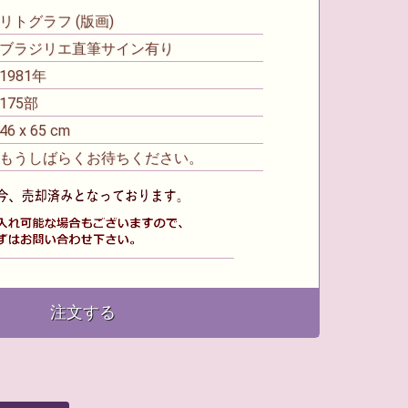
トグラフ (版画)
ブラジリエ直筆サイン有り
981年
75部
 x 65 cm
 もうしばらくお待ちください。
注文する