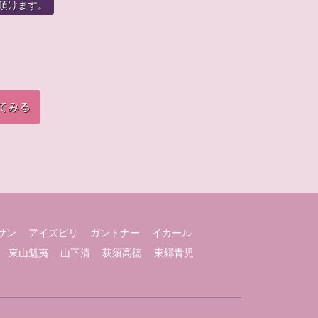
頂けます。
てみる
サン
アイズピリ
ガントナー
イカール
東山魁夷
山下清
荻須高徳
東郷青児