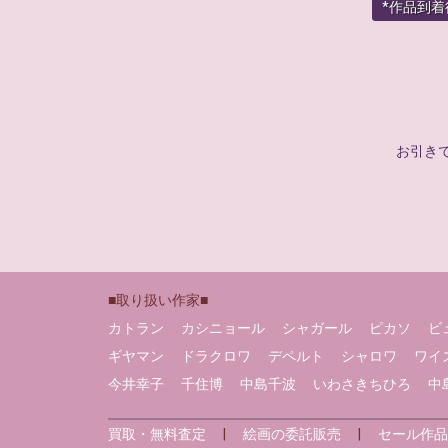
*作品到
お引き
■取り扱い作家■
カトラン
カシニョール
シャガール
ピカソ
ビ
ギヤマン
ドラクロワ
デペルト
シャロワ
ワイ
今井幸子
千住博
中島千波
いわさきちひろ
中
買取・無料査定
|
絵画の委託販売
|
セール作品