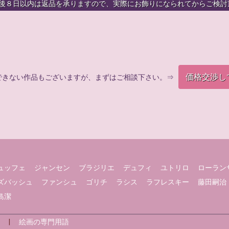
着後８日以内は返品を承りますので、実際にお飾りになられてからご検討
価格交渉し
できない作品もございますが、まずはご相談下さい。⇒
ュッフェ
ジャンセン
ブラジリエ
デュフィ
ユトリロ
ローラン
ズバッシュ
ファンシュ
ゴリチ
ラシス
ラフレスキー
藤田嗣治
島潔
|
絵画の専門用語