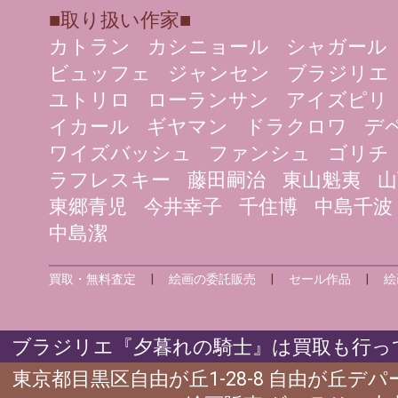
■取り扱い作家■
カトラン
カシニョール
シャガール
ビュッフェ
ジャンセン
ブラジリエ
ユトリロ
ローランサン
アイズピリ
イカール
ギヤマン
ドラクロワ
デ
ワイズバッシュ
ファンシュ
ゴリチ
ラフレスキー
藤田嗣治
東山魁夷
山
東郷青児
今井幸子
千住博
中島千波
中島潔
買取・無料査定
|
絵画の委託販売
|
セール作品
|
絵
ブラジリエ『夕暮れの騎士』は買取も行って
東京都目黒区自由が丘1-28-8 自由が丘デ