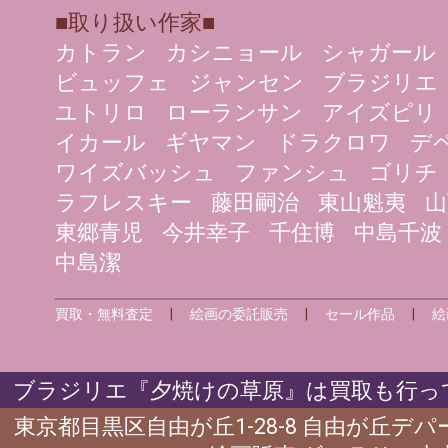
■取り扱い作家■
カトラン
カシニョール
シャガール
ビュッフェ
ジャンセン
ブラジリエ
ユトリロ
ローランサン
アイズピリ
イカール
ギヤマン
ドラクロワ
デ
ワイズバッシュ
ファンシュ
ゴリチ
ラフレスキー
藤田嗣治
東山魁夷
山
東郷青児
今井幸子
千住博
中島千波
中島潔
買取・無料査定
|
絵画の委託販売
|
セール作品
|
絵
ブラジリエ『夕焼けの草原』は買取も行って
東京都目黒区自由が丘1-28-8 自由が丘デ