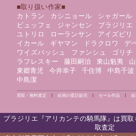
■取り扱い作家■
カトラン
カシニョール
シャガール
ビュッフェ
ジャンセン
ブラジリエ
ユトリロ
ローランサン
アイズピリ
イカール
ギヤマン
ドラクロワ
デ
ワイズバッシュ
ファンシュ
ゴリチ
ラフレスキー
藤田嗣治
東山魁夷
山
東郷青児
今井幸子
千住博
中島千波
中島潔
買取・無料査定
|
絵画の委託販売
|
セール作品
|
絵
ブラジリエ『アリカンテの騎馬隊』は買取も
取査定