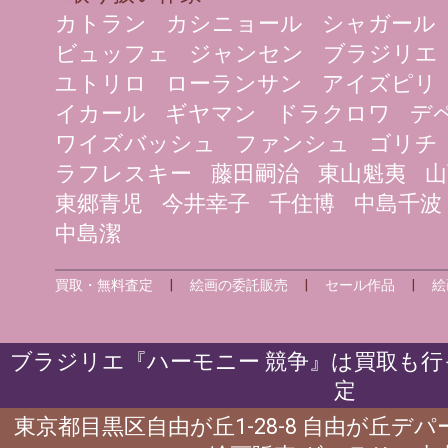
カトラン
カシニョール
シャガール
ビュッフェ
ジャンセン
ブラジリエ
ユトリロ
ローランサン
アイズピリ
イカール
ギヤマン
ドラクロワ
デ
ワイズバッシュ
ファンシュ
ゴリチ
ラフレスキー
藤田嗣治
東山魁夷
山
東郷青児
今井幸子
千住博
中島千波
中島潔
買取・無料査定
|
絵画の委託販売
|
セール作品
|
絵
ブラジリエ『ハーモニー 競争』は買取も行
定
東京都目黒区自由が丘1-28-8 自由が丘デ