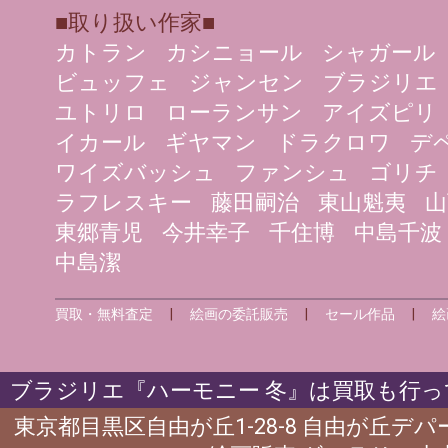
■取り扱い作家■
カトラン
カシニョール
シャガール
ビュッフェ
ジャンセン
ブラジリエ
ユトリロ
ローランサン
アイズピリ
イカール
ギヤマン
ドラクロワ
デ
ワイズバッシュ
ファンシュ
ゴリチ
ラフレスキー
藤田嗣治
東山魁夷
山
東郷青児
今井幸子
千住博
中島千波
中島潔
買取・無料査定
|
絵画の委託販売
|
セール作品
|
絵
ブラジリエ『ハーモニー 冬』は買取も行っ
東京都目黒区自由が丘1-28-8 自由が丘デ