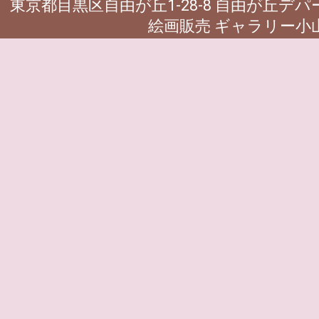
東京都目黒区自由が丘1-28-8 自由が丘デ
絵画販売 ギャラリー小