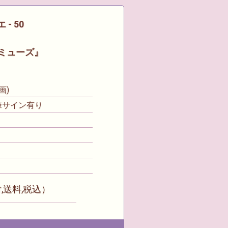
- 50
 ミューズ』
画)
筆サイン有り
付,送料,税込）