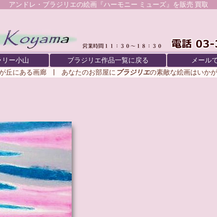
アンドレ・ブラジリエ
の絵画『ハーモニー ミューズ』を販売 買取
ラリー小山
ブラジリエ作品一覧に戻る
メール
が丘にある画廊 | あなたのお部屋に
ブラジリエ
の素敵な絵画はいか