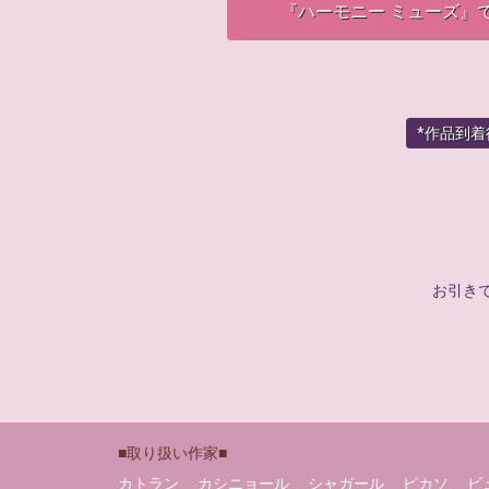
『ハーモニー ミューズ』
*作品到
お引き
■取り扱い作家■
カトラン
カシニョール
シャガール
ピカソ
ビ