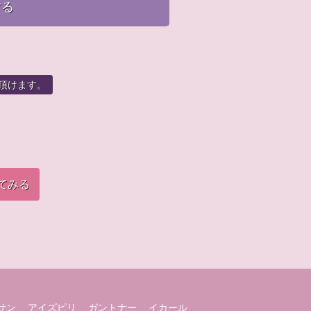
する
頂けます。
てみる
サン
アイズピリ
ガントナー
イカール