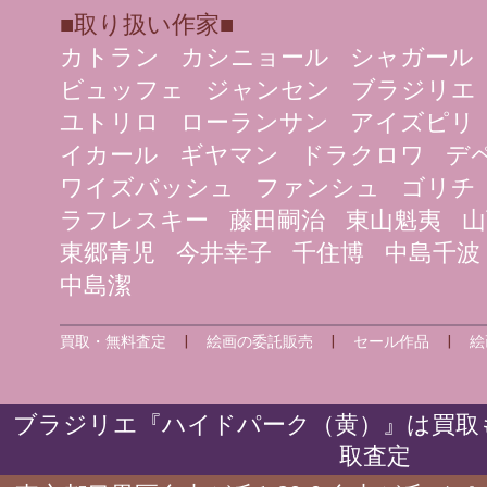
■取り扱い作家■
カトラン
カシニョール
シャガール
ビュッフェ
ジャンセン
ブラジリエ
ユトリロ
ローランサン
アイズピリ
イカール
ギヤマン
ドラクロワ
デ
ワイズバッシュ
ファンシュ
ゴリチ
ラフレスキー
藤田嗣治
東山魁夷
山
東郷青児
今井幸子
千住博
中島千波
中島潔
買取・無料査定
|
絵画の委託販売
|
セール作品
|
絵
ブラジリエ『ハイドパーク（黄）』は買取も
取査定