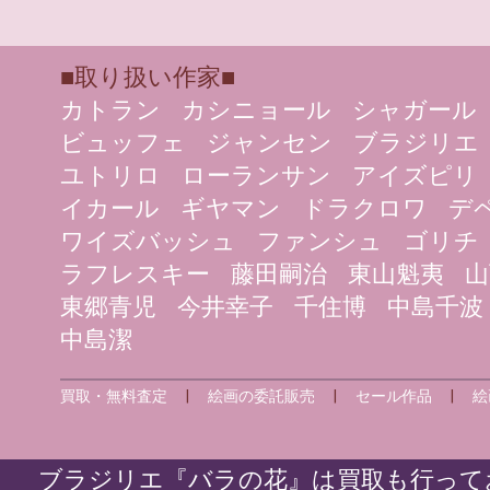
■取り扱い作家■
カトラン
カシニョール
シャガール
ビュッフェ
ジャンセン
ブラジリエ
ユトリロ
ローランサン
アイズピリ
イカール
ギヤマン
ドラクロワ
デ
ワイズバッシュ
ファンシュ
ゴリチ
ラフレスキー
藤田嗣治
東山魁夷
山
東郷青児
今井幸子
千住博
中島千波
中島潔
買取・無料査定
|
絵画の委託販売
|
セール作品
|
絵
ブラジリエ『バラの花』は買取も行ってお