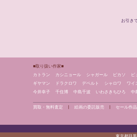
お引き
■取り扱い作家■
カトラン
カシニョール
シャガール
ピカソ
ビ
ギヤマン
ドラクロワ
デペルト
シャロワ
ワイ
今井幸子
千住博
中島千波
いわさきちひろ
中
買取・無料査定
|
絵画の委託販売
|
セール作品
東京都目黒