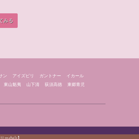
てみる
サン
アイズピリ
ガントナー
イカール
東山魁夷
山下清
荻須高徳
東郷青児
ラリー小山】