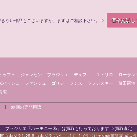
価格交渉し
できない作品もございますが、まずはご相談下さい。⇒
ュッフェ
ジャンセン
ブラジリエ
デュフィ
ユトリロ
ローラン
ズバッシュ
ファンシュ
ゴリチ
ラシス
ラフレスキー
藤田嗣治
島潔
|
絵画の専門用語
ブラジリエ『ハーモニー 秋』は買取も行っております ⇒ 買取査定
区自由が丘1-28-8 自由が丘デパート1Ｆ【ブラジリエの絵画販売 ギャ