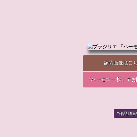
額装画像はこ
『ハーモニー 秋』で
*作品到