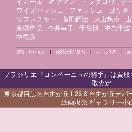
イカール
ギヤマン
ドラクロワ
デ
ワイズバッシュ
ファンシュ
ゴリチ
ラフレスキー
藤田嗣治
東山魁夷
山
東郷青児
今井幸子
千住博
中島千波
中島潔
買取・無料査定
|
絵画の委託販売
|
セール作品
|
絵
ブラジリエ『ロンペーニュの騎手』は買取も
取査定
東京都目黒区自由が丘1-28-8 自由が丘デ
絵画販売 ギャラリー小