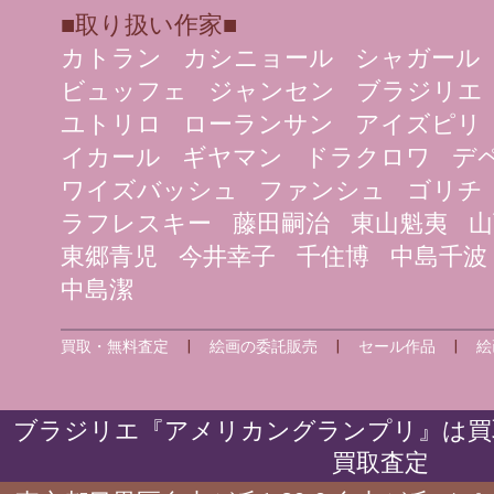
■取り扱い作家■
カトラン
カシニョール
シャガール
ビュッフェ
ジャンセン
ブラジリエ
ユトリロ
ローランサン
アイズピリ
イカール
ギヤマン
ドラクロワ
デ
ワイズバッシュ
ファンシュ
ゴリチ
ラフレスキー
藤田嗣治
東山魁夷
山
東郷青児
今井幸子
千住博
中島千波
中島潔
買取・無料査定
|
絵画の委託販売
|
セール作品
|
絵
ブラジリエ『アメリカングランプリ』は買
買取査定