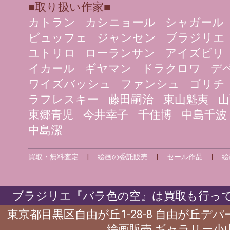
■取り扱い作家■
カトラン
カシニョール
シャガール
ビュッフェ
ジャンセン
ブラジリエ
ユトリロ
ローランサン
アイズピリ
イカール
ギヤマン
ドラクロワ
デ
ワイズバッシュ
ファンシュ
ゴリチ
ラフレスキー
藤田嗣治
東山魁夷
山
東郷青児
今井幸子
千住博
中島千波
中島潔
買取・無料査定
|
絵画の委託販売
|
セール作品
|
絵
ブラジリエ『バラ色の空』は買取も行って
東京都目黒区自由が丘1-28-8 自由が丘デ
絵画販売 ギャラリー小