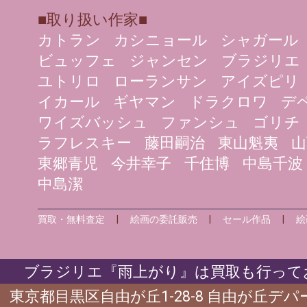
■取り扱い作家■
カトラン
カシニョール
シャガール
ビュッフェ
ジャンセン
ブラジリエ
ユトリロ
ローランサン
アイズピリ
イカール
ギヤマン
ドラクロワ
デ
ワイズバッシュ
ファンシュ
ゴリチ
ラフレスキー
藤田嗣治
東山魁夷
山
東郷青児
今井幸子
千住博
中島千波
中島潔
買取・無料査定
|
絵画の委託販売
|
セール作品
|
絵
ブラジリエ『雨上がり』は買取も行ってお
東京都目黒区自由が丘1-28-8 自由が丘デ