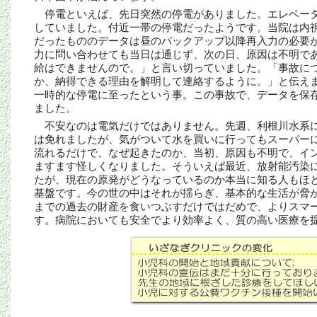
停電といえば、先日突然の停電がありました。エレベー
していました。付近一帯の停電だったようです。当院は内
だったもののデータは昼のバックアップ以降再入力の必要
力に問い合わせても当日は通じず、次の日、原因は不明で
給はできませんので。」と言い切っていました。「事故に
か、納得できる理由を解明して連絡するように。」と伝え
一時的な停電に至ったという事。この事故で、データを保
ました。
不安なのは電気だけではありません。先週、利根川水系
は免れましたが、気がついて水を買いに行ってもスーパー
流れるだけで、なぜ起きたのか、当初、原因も不明で、イ
ますます怪しくなりました。そういえば最近、放射能汚染
たが、現在の原発がどうなっているのか本当に知る人もほ
基盤です。今の世の中はそれが揺らぎ、基本的な生活が脅
までの過去の財産を食いつぶすだけではだめで、よりスマ
す。病院においても安全でより効率よく、質の高い医療を