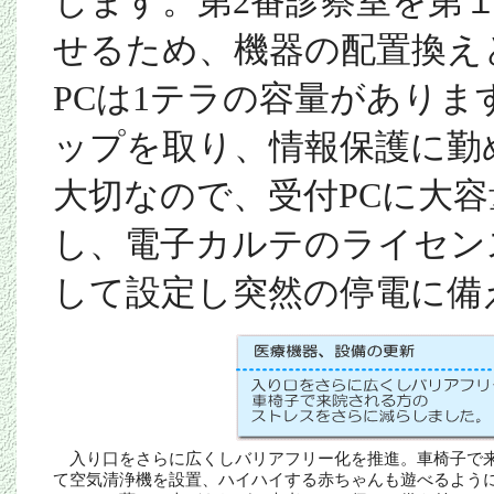
じます。第
2
番診察室を第
せるため、機器の配置換え
PC
は
1
テラの容量がありま
ップを取り、情報保護に勤
大切なので、受付
PC
に大容
し、電子カルテのライセン
して設定し突然の停電に備
入り口をさらに広くしバリアフリー化を推進。車椅子で
て空気清浄機を設置、ハイハイする赤ちゃんも遊べるよう