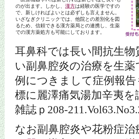
のが出ます。しかし、
漢方
は経験の医学ですの
で、新しければよいとは必ずしも言えません。
いざなぎクリニックでは、他院との差別化を図
るため、信頼できる漢方薬局との連携し、生薬
での漢方薬処方も可能にしております。
耳鼻科では長い間抗生物
い副鼻腔炎の治療を生薬
例につきまして症例報告
標に麗澤痛気湯加辛夷を
雑誌ｐ208-211.
Vol63.No3.
なお副鼻腔炎や花粉症治