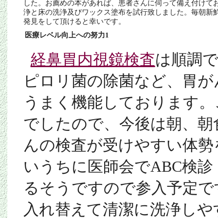
した。お薦めの本があれば、患者さんに伺って備え付けて
浄と床の洗浄及びワックス塗布を試行致しました。毎朝新
発見をして頂けると幸いです。
医療レベル向上への努力1
経鼻胃内視鏡検査
は順調で
ピロリ菌の除菌など、胃が
うまく機能しております。
でしたので、今後は朝、朝
んの検査が受けやすい体勢
いうちに医師会で
ABC
検診
るそうですので参入予定で
入れ替えて清潔に洗浄しや