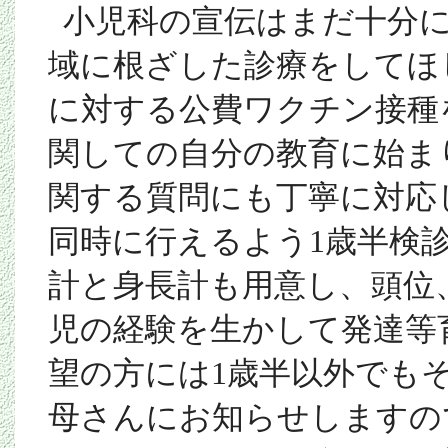
小児科の宣伝はまだ十分
域に根ざした診療をしてほ
に対する公費ワクチン接種
関しての自分の教育に始ま
関する質問にも丁寧に対応
同時に行えるよう
1
歳半検
計と身長計も用意し、頭位
児の経験を生かして発達等
望の方には
1
歳半以外でも
母さんにお知らせしますの