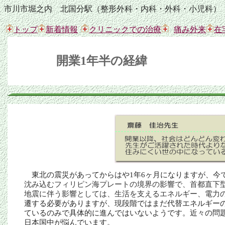
市川市堀之内 北国分駅（整形外科・内科・外科・小児科）
トップ
新着情報
クリニックでの治療
痛み外来
在
開業1年半の経緯
東北の震災があってからはや
1
年
6
ヶ月になりますが、今
沈み込むフィリピン海プレートの境界の影響で、首都直下
地震に伴う影響としては、生活を支えるエネルギー、電力
遷する必要がありますが、現段階ではまだ代替エネルギー
ているのみで具体的に進んではいないようです。近々の問
日本国中が悩んでいます。