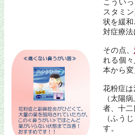
こういっ
スタミン
状を緩和
対症療法
その点、
れる個々
本から変
花粉症は
（太陽病
者、十二
（ふうじ
す。