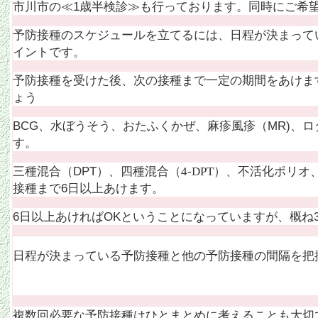
1
市川市の≪
歳半検診≫も行っております。同時にご希
予防接種のスケジュールを立てるには、日程が決まって
イントです。
予防接種を受けた後、次の接種まで一定の期間をあけま
ょう
BCG
MR)、
、水ぼうそう、おたふくかぜ、麻疹風疹（
す。
DPT
三種混合（
）、四種混合（4-DPT）、不活化ポリオ
6
接種まで
日以上あけます。
6
OK
日以上あければ
ということになっていますが、概ね
日程が決まっている予防接種と他の予防接種の間隔を把
複数回必要な予防接種はひとまとめに考えることも大切