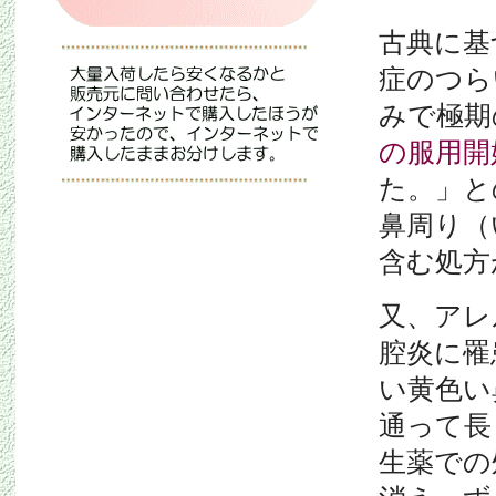
古典に基
症のつら
みで極期
の服用開
た。」と
鼻周り（
含む処方
又、アレ
腔炎に罹
い黄色い
通って長
生薬での