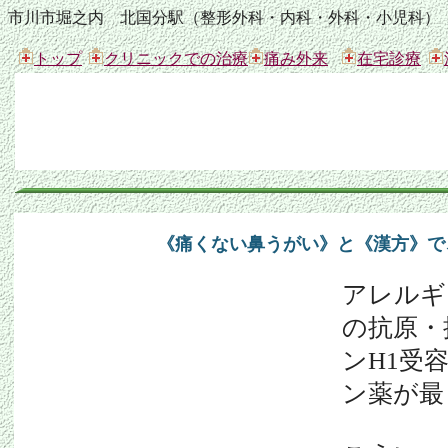
市川市堀之内 北国分駅（整形外科・内科・外科・小児科）
トップ
クリニックでの治療
痛み外来
在宅診療
《痛くない鼻うがい》と《漢方》で
アレルギ
の抗原・
ン
H1
受
ン薬が最