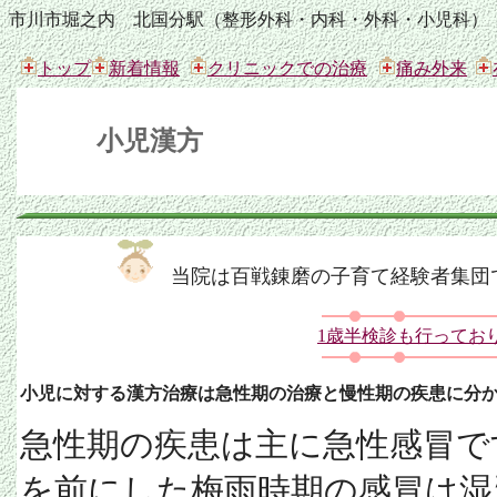
市川市堀之内 北国分駅（整形外科・内科・外科・小児科）
トップ
新着情報
クリニックでの治療
痛み外来
小児漢方
当院は百戦錬磨の子育て経験者集団
1歳半検診も行ってお
小児に対する漢方治療は急性期の治療と慢性期の疾患に分
急性期の疾患は主に急性感冒で
を前にした梅雨時期の感冒は湿