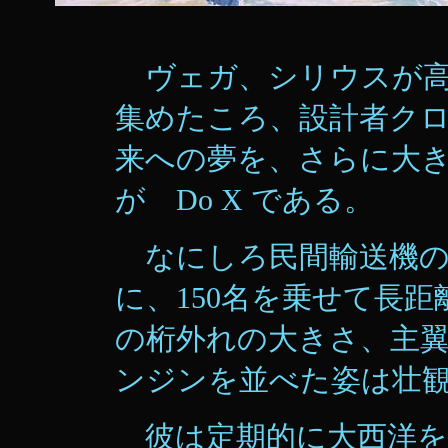
ヴェガ、シリウスが高
集めたころ、設計者ク
来への夢を、さらに大
が Do X である。
なにしろ民間輸送機の
に、150名を乗せて長
の桁外れの大きさ、主翼上
ンジンを並べた姿は壮
彼は定期的に大西洋を