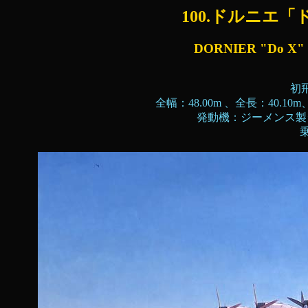
100.ドルニエ
DORNIER "Do X"
初飛
全幅：48.00m 、全長：40.10m
発動機：ジーメンス製ジ
乗