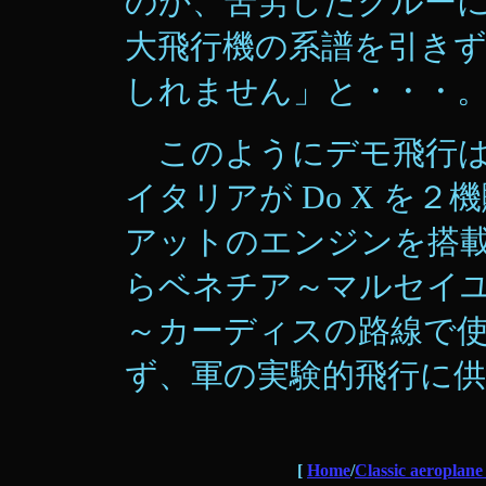
のか、苦労したクルー
大飛行機の系譜を引き
しれません」と・・・
このようにデモ飛行は
イタリアが Do X を
アットのエンジンを搭載
らベネチア～マルセイ
～カーディスの路線で
ず、軍の実験的飛行に
[
Home
/
Classic aeroplane