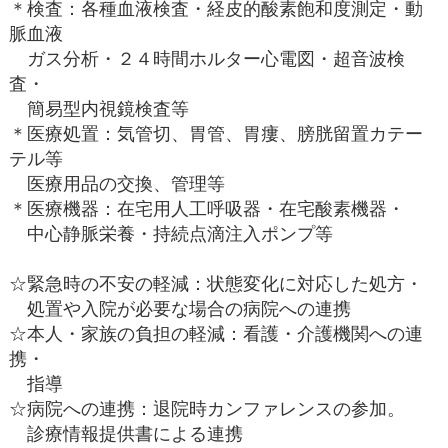
＊検査：各種血液検査・経皮的酸素飽和度測定・動
脈血液
ガス分析・２４時間ホルター心電図・超音波検
査・
簡易型内視鏡検査等
＊医療処置：気管切、胃管、胃瘻、膀胱留置カテー
テル等
医療用品の交換、管理等
＊医療機器：在宅用人工呼吸器・在宅酸素機器・
中心静脈栄養・持続点滴注入ポンプ等
☆緊急時の不安の軽減：状態変化に対応した処方・
処置や入院が必要な場合の病院への連携
☆本人・家族の負担の軽減：看護・介護機関への連
携・
指導
☆病院への連携：退院時カンファレンスの参加。
診療情報提供書による連携