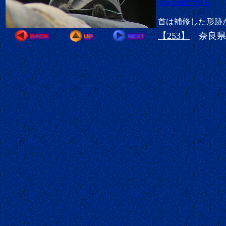
大きな地図で見る
首は補修した形跡
【253】
奈良県大