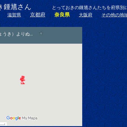
ぬき鍾馗さん
とっておきの鍾馗さんたちを府県別
京都府
奈良県
滋賀県
大阪府
その他の地