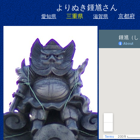
よりぬき鍾馗さ
三重県
京都府
愛知県
滋賀県