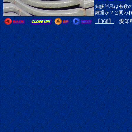
知多半島は有数
鍾馗か？と問わ
【868】
愛知県美