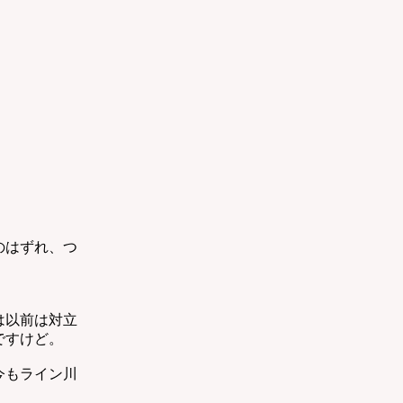
のはずれ、つ
は以前は対立
ですけど。
今もライン川