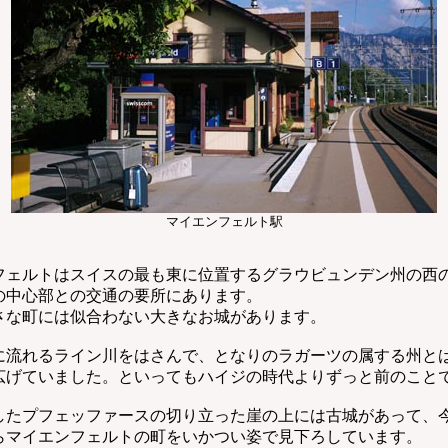
マイエンフェルト駅
ェルトはスイスの最も東に位置するグラウビュンデン州の西
の中心部との交通の要所にあります。
な町には似合わない大きなお城があります。
流れるライン川をはさんで、となりのラガーツの属する州と
広げていました。といってもハイジの時代よりずっと前のこと
たプフェッファースの切り立った崖の上には古城があって、
らマイエンフェルトの町をいかつい姿で見下ろしています。