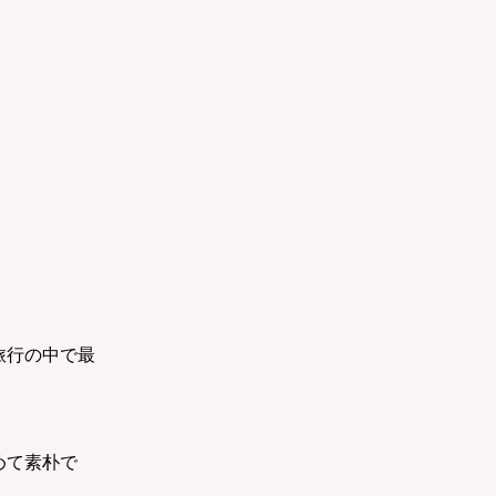
。
旅行の中で最
めて素朴で