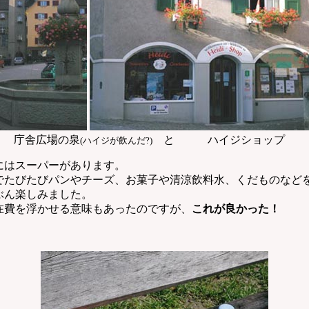
庁舎広場の泉
と ハイジショップ
(ハイジが飲んだ?)
はスーパーがあります。
たびたびパンやチーズ、お菓子や清涼飲料水、くだものなど
ぶん楽しみました。
費を浮かせる意味もあったのですが、
これが良かった！