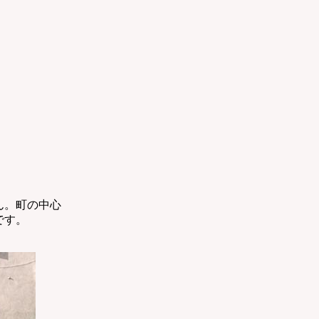
ん。町の中心
です。