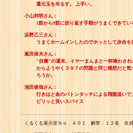
還元玉を吊るす。 上手い。
小山邦明さん：
1筋から9筋に折り返す手順がうまくできている
浜野乙三さん：
うまくホームインしたのでホッとして歩合を
嵐田保夫さん：
"自粛"の週末、イヤーまんまと一杯喰わされ
からようやく３９７の問題と同じ構想だと気
ろうか。
池田俊哉さん：
行きはと金のバトンタッチによる飛龍追いで、
ピリッと良いスパイス
くるくる展示室Ｎｏ．４０１ 解答：１２名 全