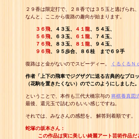
２９香は限定打で、２８香では３５玉と逃げられ
なんと、ここから復路の趣向が始まります。
３６飛
、４３玉、
４１龍
、５４玉、
５６飛
、６３玉、
６１龍
、７４玉、
７６飛
、８３玉、
８１龍
、９４玉、
９６飛
、９５歩合、８６桂 まで６９手
復路はと金がないのでスピーディー。
くるくるＮ
作者「上下の飛車でジグザグに送る古典的なプロッ
（花駒を置きたくない）のでこのようにしました
ということで、本作も三代大橋宗与の
将棋養真図
最後、還元玉で詰むのもいい感じですね。
それでは、みなさんの感想を。 解答到着順です。
蛇塚の坂本さん：
この作品は実に美しい綺麗アート芸術作品だ