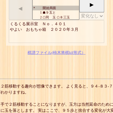
▶
◀
開始局面
*
1
☗９五と
2
☖同 玉 ☖８三玉
3
☗８六と
くるくる展示室　Ｎｏ．４０１

4
☖９四玉
やよい　おもちゃ箱　２０２０年３月
5
☗９六飛
6
☖８三玉 ☖９五歩
7
☗８二と
8
☖同 玉
9
☗７一飛成
棋譜ファイル(柿木将棋kif形式）
10
☖８三玉
11
☗８一龍
12
☖７四玉
13
☗７五と
14
☖同 玉
15
☗６六と
16
☖７四玉
筋移動する趣向が想像できます。 よく見ると、９４-８３-７４
17
☗７六飛
がわかりますね。
18
☖６三玉 ☖７五歩
19
☗６二と
20
☖同 玉
手で２筋移動することになりますが、玉方は当然延命のために
21
☗５一龍
に玉を落とします。 実はここで、９５歩と捨合する変化が大
22
☖６三玉