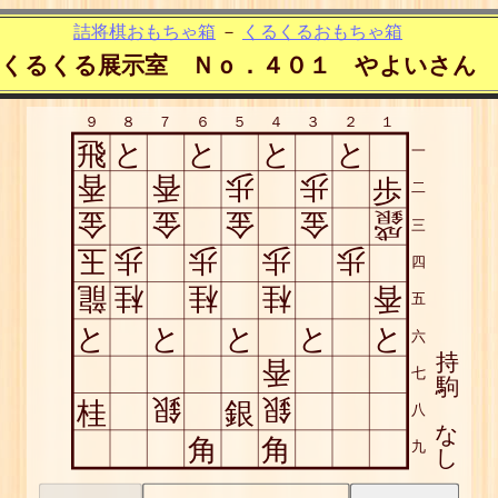
詰将棋おもちゃ箱
－
くるくるおもちゃ箱
くるくる展示室 Ｎｏ．４０１ やよいさん
９
８
７
６
５
４
３
２
１
飛
と
と
と
と
一
香
香
歩
歩
歩
二
金
金
金
金
銀
三
成
玉
歩
歩
歩
歩
四
龍
桂
桂
桂
香
五
と
と
と
と
と
六
持
香
七
駒
銀
銀
桂
銀
八
な
角
角
九
し