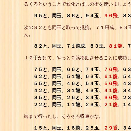
るくるということで変化とばしの術を使いましょ
９５と、同玉、８６と、９４玉、
９６飛
、８
次の８２とも同玉と取って抵抗。 ７１飛成、８３
ん。
８２と、同玉、７１飛成、８３玉、
８１龍
、
１２手かけて、やっと２筋移動させることに成功し
７５と、同玉、６６と、７４玉、
７６飛
、６
６２と、同玉、５１龍、６３玉、
６１龍
、５
５５と、同玉、４６と、５４玉、
５６飛
、４
４２と、同玉、３１龍、４３玉、
４１龍
、３
３５と、同玉、２６と、３４玉、
３６飛
、２
２２と、同玉、１１龍、２３玉、
２１龍
、１
端まで行ったし、そろそろ収束かな。
１５と、同玉、１６飛、２５玉、
２９香
、３