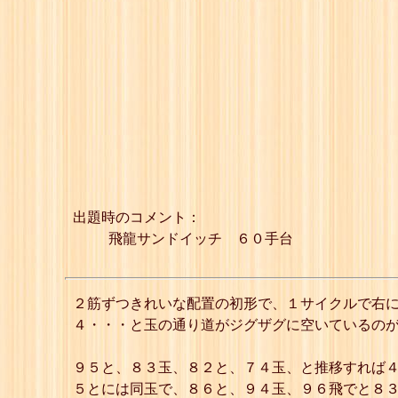
出題時のコメント：
飛龍サンドイッチ ６０手台
２筋ずつきれいな配置の初形で、１サイクルで右に２
４・・・と玉の通り道がジグザグに空いているの
９５と、８３玉、８２と、７４玉、と推移すれば４
５とには同玉で、８６と、９４玉、９６飛でと８３