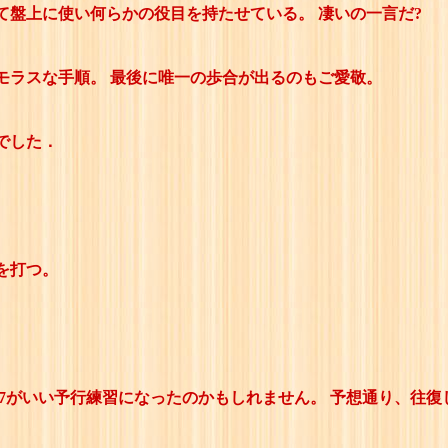
て盤上に使い何らかの役目を持たせている。 凄いの一言だ?
モラスな手順。 最後に唯一の歩合が出るのもご愛敬。
スでした．
膝を打つ。
97がいい予行練習になったのかもしれません。 予想通り、往