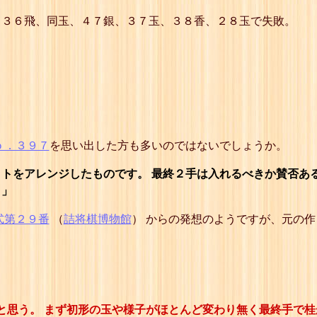
47
☗２一龍
、３６飛、同玉、４７銀、３７玉、３８香、２８玉で失敗。
48
☖１四玉
49
☗１五と
50
☖同 玉
51
☗１六飛
52
☖２五玉
53
☗２九香
54
☖３四玉
55
☗３六飛
56
☖４三玉
57
☗４一龍
ｏ．３９７
を思い出した方も多いのではないでしょうか。
58
☖５四玉
59
☗５六飛
トをアレンジしたものです。 最終２手は入れるべきか賛否あ
60
☖６三玉
。」
61
☗６一龍
62
☖７四玉
式第２９番
（
詰将棋博物館
） からの発想のようですが、元の
63
☗７六飛
64
☖８三玉
65
☗８一龍
66
☖９四玉
67
☗９六飛
68
☖９五歩
69
☗８六桂
と思う。 まず初形の玉や様子がほとんど変わり無く最終手で
詰