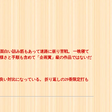
面白い詰み筋もあって迷路に嵌り苦戦。 一晩寝て
異様さと手順も含めて「企画賞」級の作品ではないだ
良い対比になっている。 折り返しの29香限定打も