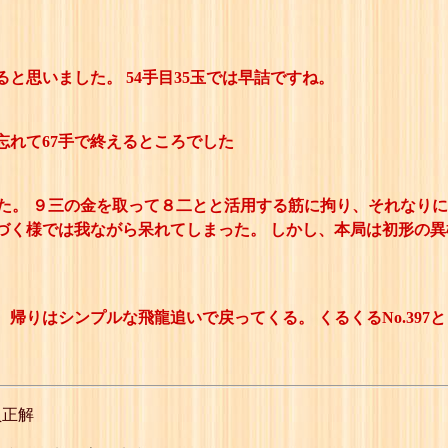
と思いました。 54手目35玉では早詰ですね。
忘れて67手で終えるところでした
た。 ９三の金を取って８二とと活用する筋に拘り、それなりに
づく様では我ながら呆れてしまった。 しかし、本局は初形の
帰りはシンプルな飛龍追いで戻ってくる。 くるくるNo.397と
員正解