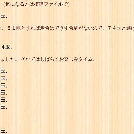
23
☗６一龍
う（気になる方は棋譜ファイルで）。
24
☖５四玉
25
☗５五と
３玉、
26
☖同 玉
27
☗４六と
玉、８１龍とすれば歩合はできず合駒がないので、７４玉と逃
28
☖５四玉
29
☗５六飛
30
☖４三玉
７４玉、
31
☗４二と
32
☖同 玉
ました。 それではしばらくお楽しみタイム。
33
☗３一龍
34
☖４三玉
35
☗４一龍
３玉、
36
☖３四玉
４玉、
37
☗３五と
３玉、
38
☖同 玉
４玉、
39
☗２六と
40
☖３四玉
３玉、
41
☗３六飛
４玉、
42
☖２三玉
43
☗２二と
44
☖同 玉
45
☗１一龍
４玉、
46
☖２三玉