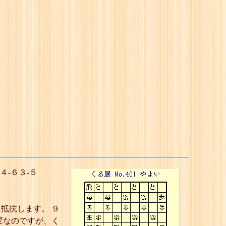
-６３-５
抵抗します。 ９
変なのですが、く