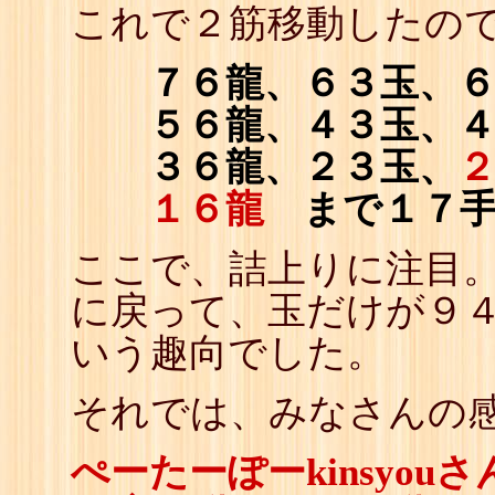
これで２筋移動したの
７６龍、６３玉、６
５６龍、４３玉、４
３６龍、２３玉、
１６龍
まで１７
ここで、詰上りに注目。
に戻って、玉だけが９
いう趣向でした。
それでは、みなさんの感
ぺーたーぽーkinsyouさ