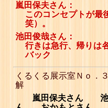
嵐田保夫さん：
このコンセプトが最
笑）。
池田俊哉さん：
行きは急行、帰りは
バック
くるくる展示室Ｎｏ．
解
嵐田保夫さん 池田俊
ん おかもとさん