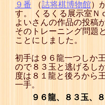
９番
（
詰将棋博物館
）
す。 くるくる展示室Ｎ
よいさんの作品の投稿
そのトレーニング問題
ことにしました。
初手は９６龍一つしか
ので８３玉と逃げるしか
度は８１龍と後ろから
一手。
９６龍、８３玉、８