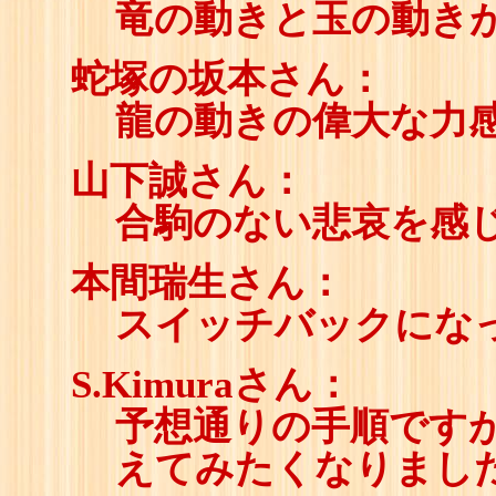
竜の動きと玉の動き
蛇塚の坂本さん：
龍の動きの偉大な力
山下誠さん：
合駒のない悲哀を感
本間瑞生さん：
スイッチバックにな
S.Kimuraさん：
予想通りの手順です
えてみたくなりまし