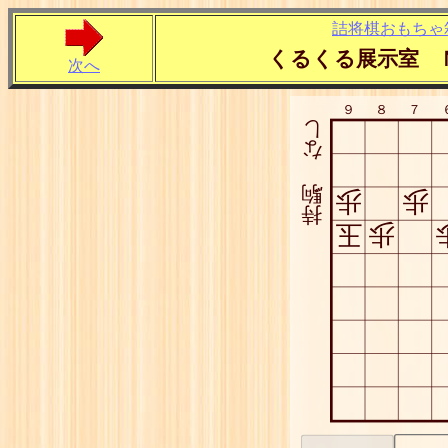
詰将棋おもちゃ
くるくる展示室 
次へ
９
８
７
し
な
駒
歩
歩
持
玉
歩