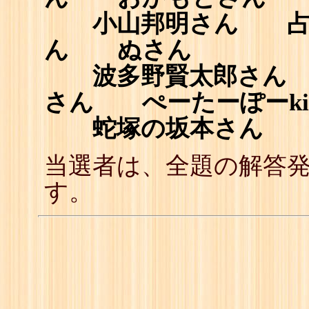
小山邦明さん 占魚
ん ぬさん
波多野賢太郎さん 
さん ぺーたーぽーkin
蛇塚の坂本さん 本
当選者は、全題の解答
す。