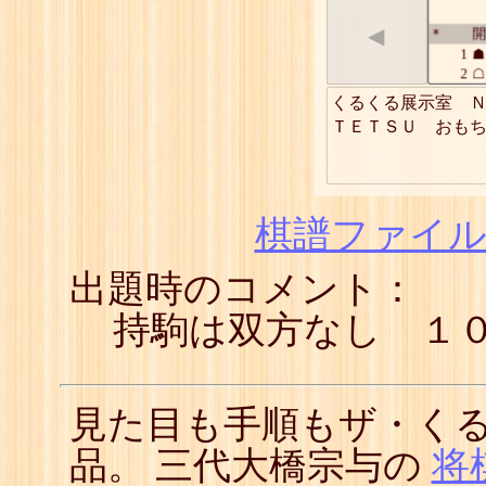
◀
開
*
1
☗
2
☖
3
☗
くるくる展示室　Ｎ
4
☖
ＴＥＴＳＵ　おも
5
☗
6
☖
7
☗
8
☖
9
☗
棋譜ファイル(
10
☖
11
☗
出題時のコメント：
12
☖
13
☗
14
☖
持駒は双方なし １
15
☗
16
☖
17
☗
見た目も手順もザ・く
品。 三代大橋宗与の
将