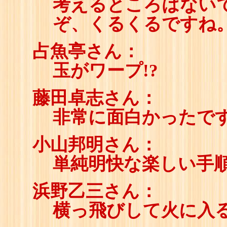
考えるところはない
ぞ、くるくるですね
占魚亭さん：
玉がワープ!?
藤田卓志さん：
非常に面白かったです
小山邦明さん：
単純明快な楽しい手
浜野乙三さん：
横っ飛びして火に入