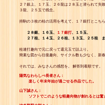
２７銀上、１７玉、２６龍は２８玉と潜られて失敗
３龍、２５玉で残念。
持駒の３枚の桂の活用を考えて、１７銀打とこち
２８銀、１６玉、
１７銀打
、１５玉、
２７桂、１４玉、２６桂、１３玉、２５桂 
桂連打趣向で元に戻って還元玉で詰上り。
簡素な図から往復趣向、サイクル数も少なく、新
それでは、みなさんの感想を。 解答到着順です。
陽気なわらしべ長者さん：
楽しく年末年始が過ごせる作品でした。
山下誠さん：
ソフトでこのような軽趣向物が創れるとは驚