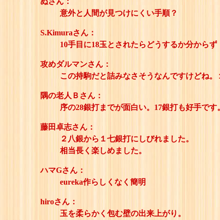
ぬさん：
意外と人間が見つけにくい手順？
S.Kimuraさん：
10手目に18玉とされたらどうするか分から
攻めダルマンさん：
この持駒だと詰みなさそうなんですけどね。
隅の老人Ｂさん：
序の28銀打までが面白い。17銀打も好手です
藤田卓志さん：
２八銀から１七銀打にしびれました。
相当長く楽しめました。
ハマGさん：
eureka作らしくなく簡明
hiroさん：
玉を柔らかく包む壁の出来上がり。