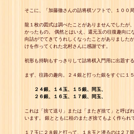
そこに、「加藤徹さんの詰将棋ソフトで、１００
龍１枚の図式は調べたことがありませんでしたが、
かったもの。 偶然とはいえ、還元玉の往復趣向に
向詰がでてきてうれしくなったことがありましたが
けを作ってくれた北村さんに感謝です。
初形も持駒もすっきりして詰将棋入門用に出題する
まず、往路の趣向。２４銀と打った銀をすぐに１５
２４銀、１４玉、１５銀、同玉、
２６銀、１６玉、１７銀、同玉、
これは「捨て送り」または「またぎ捨て」と呼ばれ
います。 銀とともに桂のまたぎ捨てもよく作られ
１７玉に２８銀と打って、１８玉と潜るのは２７龍