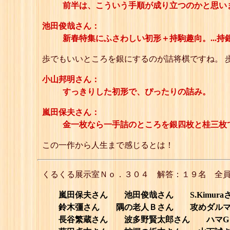
前半は、こういう手順が成り立つのかと思い
池田俊哉さん：
新春特集にふさわしい初形＋持駒趣向。...持
歩でもいいところを銀にするのが詰将棋ですね。 
小山邦明さん：
すっきりした初形で、ぴったりの詰み。
嵐田保夫さん：
金一枚なら一手詰のところを銀四枚と桂三枚
この一作から人生まで感じるとは！
くるくる展示室Ｎｏ．３０４ 解答：１９名 全
嵐田保夫さん 池田俊哉さん S.Kimur
鈴木彊さん 隅の老人Ｂさん 攻めダルマ
長谷繁蔵さん 波多野賢太郎さん ハマGさ