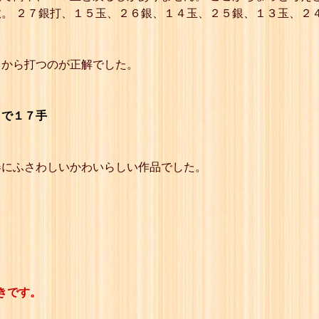
。 ２７銀打、１５玉、２６銀、１４玉、２５銀、１３玉、２
らから打つのが正解でした。
まで１７手
春にふさわしいかわいらしい作品でした。
きです。