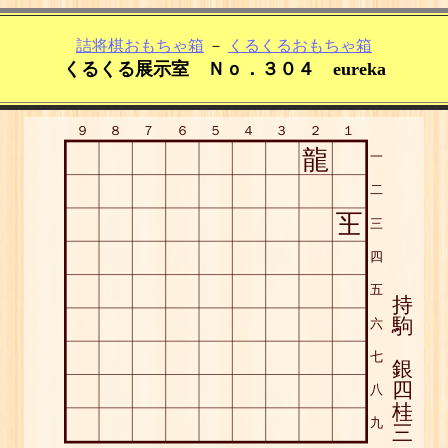
詰将棋おもちゃ箱
－
くるくるおもちゃ箱
くるくる展示室 Ｎｏ．３０４ eureka
９
８
７
６
５
４
３
２
１
龍
一
二
玉
三
四
五
持
駒
六
七
銀
四
八
桂
九
三