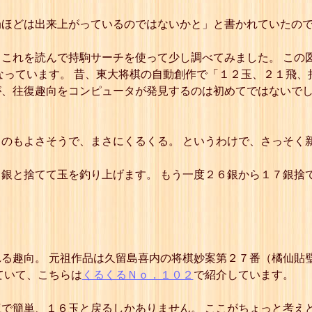
局ほどは出来上がっているのではないかと」と書かれていたの
これを読んで持駒サーチを使って少し調べてみました。 この
なっています。 昔、東大将棋の自動創作で「１２玉、２１飛、
、往復趣向をコンピュータが発見するのは初めてではないでし
のもよさそうで、まさにくるくる。 というわけで、さっそく
銀と捨てて玉を釣り上げます。 もう一度２６銀から１７銀捨
る趣向。 元祖作品は久留島喜内の将棋妙案第２７番（橘仙貼
ていて、こちらは
くるくるＮｏ．１０２
で紹介しています。
で簡単、１６玉と戻るしかありません。 ここがちょっと考え