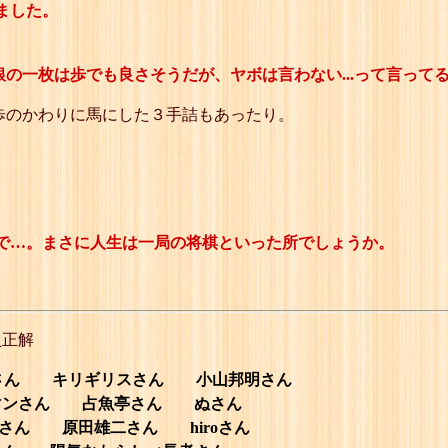
ました。
銀の一枚は歩でも良さそうだが、ヤボは言わない...って言って
歩のかわりに馬にした３手詰もあったり。
で…。まさに人生は一局の将棋といった所でしょうか。
員正解
aさん キリギリスさん 小山邦明さん
ンさん 占魚亭さん ぬさん
ん 原田雄二さん hiroさん