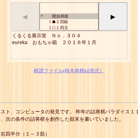
◀
▶
開始局面
*
1
☗２四銀
2
☖１四玉
3
☗１五銀
くるくる展示室　Ｎｏ．３０４

4
☖同 玉
eureka　おもちゃ箱　２０１６年１月
5
☗２六銀
6
☖１六玉
7
☗１七銀
8
☖同 玉
9
☗２八銀
棋譜ファイル(柿木将棋kif形式）
10
☖１六玉
11
☗１七銀打
12
☖１五玉
13
☗２七桂
14
☖１四玉
15
☗２六桂
16
☖１三玉
スト、コンピュータの発見です。 昨年の詰将棋パラダイス１
17
☗２五桂
て、次の条件の詰将棋を創作した顛末を書いていました。
詰
右四半分（１～３筋）