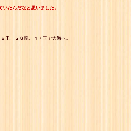
ていたんだなと思いました。
３８玉、２８龍、４７玉で大海へ。