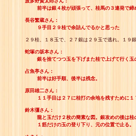
波多野賢太郎さん：
前半は銀４枚が頑張って、桂馬の３連発で締
長谷繁蔵さん：
９手目２９桂で余詰んでるかと思った
２９桂、１８玉で、２７銀は２９玉で逃れ。１９
蛇塚の坂本さん：
銀を捨てつつ玉を下げまた桂で上げて行く玉
占魚亭さん：
前半は好手順、後半は残念。
原田雄二さん：
１１手目は２７に桂打の余地を残すために１
鈴木彊さん：
龍と玉だけ２枚の簡素な図。銀攻めの後は桂
１筋だけの玉の登り下り、元の位置で止る。