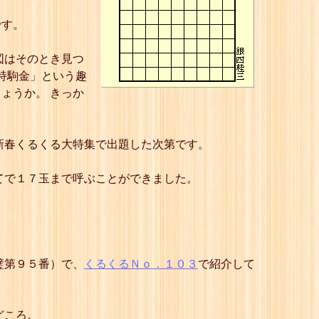
です。
図はそのとき見つ
持駒金」という趣
ょうか。 きっか
新春くるくる大特集で出題した次第です。
てで１７玉まで呼ぶことができました。
璧第９５番）で、
くるくるＮｏ．１０３
で紹介して
どころ。