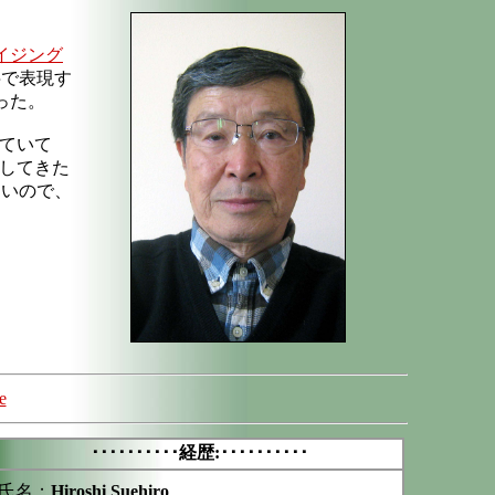
イジング
字で表現す
った。
っていて
施してきた
ないので、
e
･･････････経歴:･･････････
氏名；
Hiroshi Suehiro