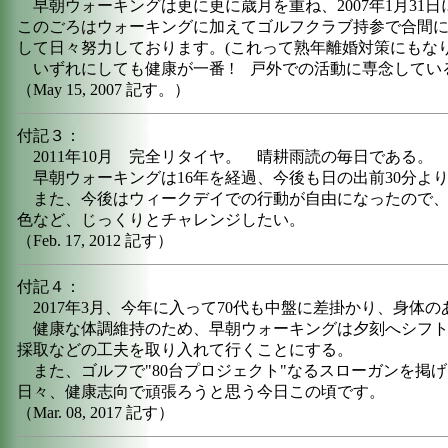
早朝ウォーキングは更に更に歳月を重ね、2007年1月31日に
このごろはウォーキングに加えてゴルフクラブ持参で合間
して日々努力しております。(これって熟年離婚対策にもなりそ
いずれにしても健康が一番 ! 戸外での活動に専念してい
（May 15, 2007 記す。）
付記３：
2011年10月 完全リタイヤ。 晴耕雨読の毎日である。
早朝ウォーキングは16年を経過、今後も日の出前30分よりほ
また、今後はウィークデイでの行動が自由になったので、
色など、じっくりとチャレンジしたい。
（Feb. 17, 2012 記す）
付記４：
2017年3月、今年に入って70代も中盤に差掛かり、身体
健康な体調維持のため、早朝ウォーキングは夕刻へシフ
採取などの工夫を取り入れて行くことにする。
また、ゴルフで"80台プロジェクト"なるスローガンを掲げ
日々、健康志向で頑張ろうと思う今日この頃です。
（Mar. 08, 2017 記す）