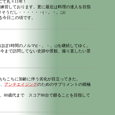
て丸々11年 !
に練習しております。更に最近は料理の達人を目指
うだし・・・・・・(・。・。;;)）
る今日この頃です。
ぼ1時間のノルマ((・。・。;;)を継続してゆく。
今まで訪問してない史跡や景観、撮り直したい景
のあちこちに加齢に伴う劣化が目立ってきた。
ト、
アンチエイジング
のためのサプリメントの積極
、80歳代まで スコア80台で廻ることを目指して