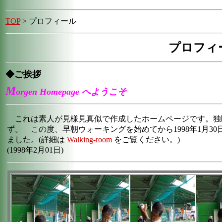
TOP
> プロフィール
プロフィ
◆ご挨拶
M
orgen Homepage へようこそ
これは素人が見様見真似で作成したホームページです。独
ず。 この度、早朝ウォーキングを始めてから1998年1月3
ました。(詳細は
Walking-room
をご覧ください。)
(1998年2月01日)