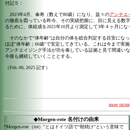
付記５：
2023年4月、傘寿（数えで80歳）になり、益々の
アンチエ
の徹底を図っている昨今、その実績把握に、目に見える数
るために、体組成を2021年10月より測定して3年４ヶ月にな
そのなかで”体年齢”は自分の体を総合判定する目安にな
ほぼ"体年齢；60歳"で安定してきている。これは今まで実
アンチエイジング手法が功を奏している証拠と見て間違い
今後も継続していくこととする。
（Feb. 06, 2025 記す）
more pictur
◆Morgen-rote 名付けの由来
“Morgen-rote
（rot）”とはドイツ語で“朝焼け”という意味で