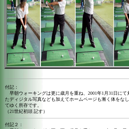
付記：
早朝ウォーキングは更に歳月を重ね、2001年1月31日に
たディジタル写真なども加えてホームページも漸く体をな
てゆく所存です。
（21世紀初頭 記す）
付記２：