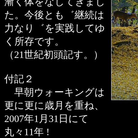
漸く体をなしてきまし
た。今後とも゛継続は
力なり゛を実践してゆ
く所存です。
（21世紀初頭記す。）
付記２
早朝ウォーキングは
更に更に歳月を重ね、
2007年1月31日にて
丸々11年 !