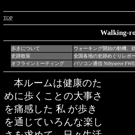
TOP
Walking-r
歩きについて
ウォーキング開始の動機、
史跡散策
全国各地の史跡めぐりレポ
オフラインミーティング
パソコン通信 Niftyserve FW
本ルームは健康のた
めに歩くことの大事さ
を痛感した 私 が歩き
を通じていろんな楽し
さを求めて、日々生活