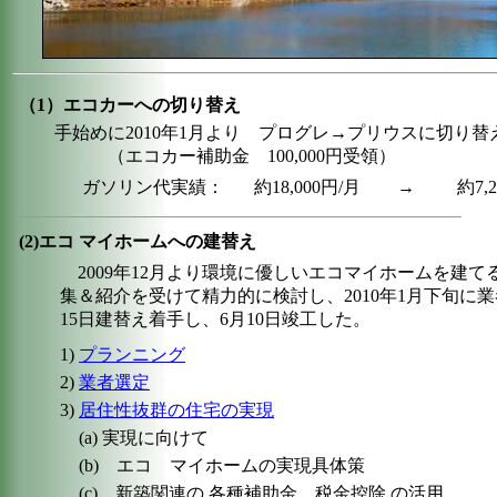
（1）エコカーへの切り替え
手始めに2010年1月より プログレ→プリウスに切り替え
（エコカー補助金 100,000円受領）
ガソリン代実績：
約18,000円/月
→
約7,
(2)エコ マイホームへの建替え
2009年12月より環境に優しいエコマイホームを建
集＆紹介を受けて精力的に検討し、2010年1月下旬に
15日建替え着手し、6月10日竣工した。
1)
プランニング
2)
業者選定
3)
居住性抜群の住宅の実現
(a) 実現に向けて
(b) エコ マイホームの実現具体策
(c) 新築関連の 各種補助金、税金控除 の活用