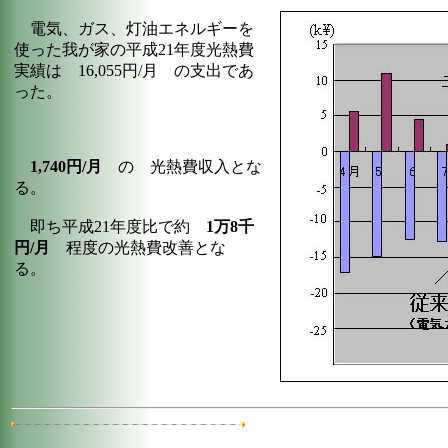
電気、ガス、灯油エネルギーを
使った我が家の平成21年度光熱費
実績は 16,055円/月 の支出であ
った。
1,740円/月
の 光熱費収入とな
る。
即ち平成21年度比で約
1万8千
円/月
程度の光熱費改善とな
る。