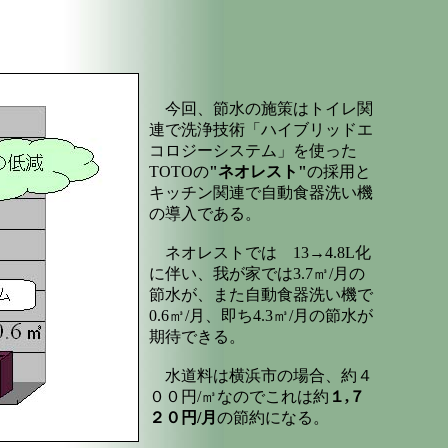
今回、節水の施策はトイレ関
連で洗浄技術「ハイブリッドエ
コロジーシステム」を使った
TOTOの
"ネオレスト"
の採用と
キッチン関連で自動食器洗い機
の導入である。
ネオレストでは 13→4.8L化
に伴い、我が家では3.7㎥/月の
節水が、また自動食器洗い機で
0.6㎥/月、即ち4.3㎥/月の節水が
期待できる。
水道料は横浜市の場合、約４
００円/㎥なのでこれは約
１,７
２０円/月
の節約になる。