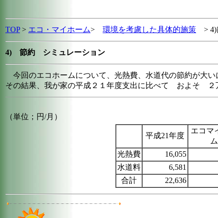
TOP
>
エコ・マイホーム
>
環境を考慮した具体的施策
> 4)
4)
節約 シミュレーション
今回のエコホームについて、光熱費、水道代の節約が大い
その結果、我が家の平成２１年度支出に比べて およそ ２
（単位；円/月）
エコマ
平成21年度
ム
光熱費
16,055
水道料
6,581
合計
22,636