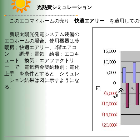
光熱費シミュレーション
このエコマイホームの売り
快適エアリー
を適用して
新規太陽光発電システム装備の
エコホームの場合、使用機器は冷
暖房；快適エアリー、2階エアコ
ン 調理；電気 給湯；エコキ
ュート 換気：エアファクトリ
ー で 電気料金契約種別；電化
上手 を条件とすると シミュレ
ーション結果は図に示すようにな
る。