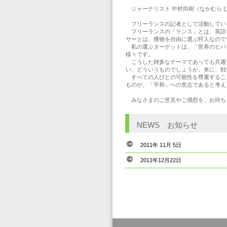
ジャーナリスト 中村尚樹（なかむら 
フリーランスの記者として活動してい
フリーランスの「ランス」とは、英語
サーとは、獲物を自由に選ぶ狩人なので
私の選ぶターゲットは、「世界のヒバ
様々です。
こうした雑多なテーマであっても共通
い、どういうものでしょうか。単に、戦
すべての人びとの可能性を尊重するこ
ものが、「平和」への意志であると考え
みなさまのご意見やご感想を、お待ち
NEWS
お知らせ
2011年 11月 5日
2011年12月22日