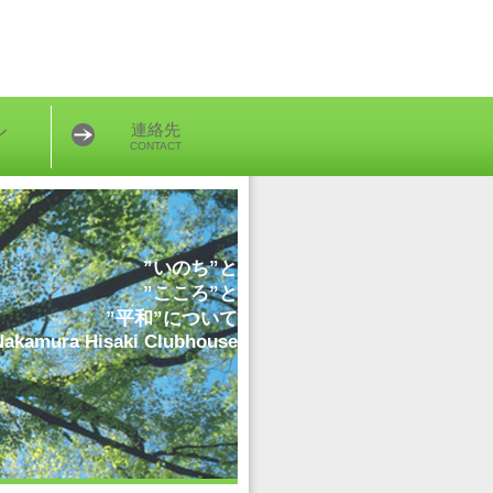
ル
連絡先
CONTACT
”いのち”と
”こころ”と
”平和”について
Nakamura Hisaki Clubhouse