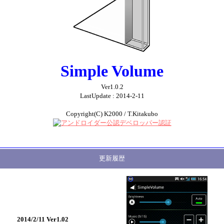
Simple Volume
Ver1.0.2
LastUpdate : 2014-2-11
Copyright(C) K2000 / T.Kitakubo
更新履歴
2014/2/11 Ver1.02