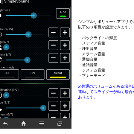
シンプルなボリュームアプリで
以下の８項目が設定できます。
・バックライトの輝度
・メディア音量
・呼出音量
・アラーム音量
・通知音量
・通話音量
・システム音量
・マナーモード
※共通のボリュームがある場合
連動してスライダーが動く場合
あります。