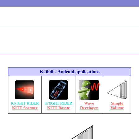
K2000's Android applications
KNIGHT RIDER
KNIGHT RIDER
Wave
Simple
KITT Scanner
KITT Rotate
Developer
Volume