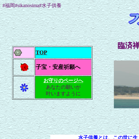
#福岡#sikanosima#水子供養
臨済
TOP
子宝・安産祈願へ
お守りのページへ
あなたの願いが
叶いますように
水子供養とは、この世に生