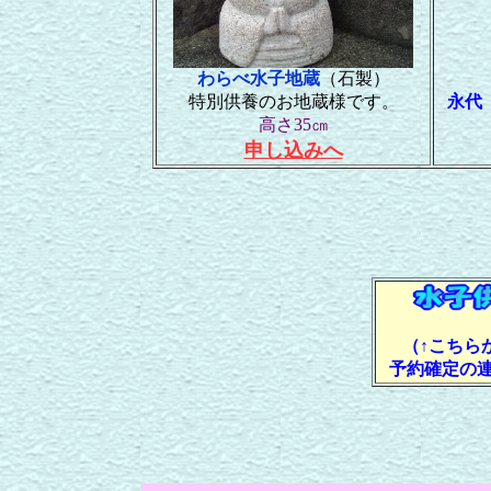
わらべ水子地蔵
（石製）
特別供養のお地蔵様です。
永代
高さ35㎝
申し込みへ
（↑こちら
予約確定の