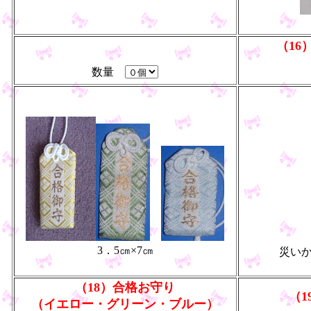
（16
数量
3．5㎝×7㎝
災い
（18）合格お守り
（
（イエロー・グリーン・ブルー）