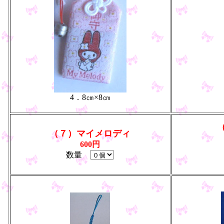
4．8㎝×8㎝
（７）マイメロディ
600円
数量