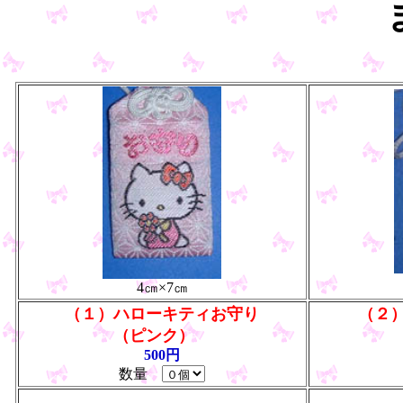
4㎝×7㎝
（１）ハローキティお守り
（２
（ピンク）
500円
数量