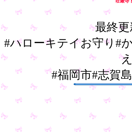
荘厳寺
最終更新
#ハローキテイお守り#
#福岡市#志賀