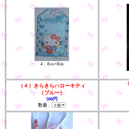
4．8㎝×8㎝
（４）きらきらハローキティ
（ブルー）
500円
数量