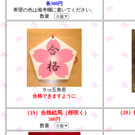
各500円
希望の色は備考欄に書いてください。
数量
９㎝五角形
合格できますように
（20
（19）
合格絵馬（桜咲く）
500円
数量