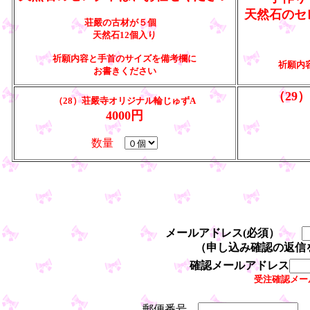
天然石のセ
荘嚴の古材が５個
天然石12個入り
祈願内容と手首のサイズを備考欄に
祈願内
お書きください
（29）
（28）荘嚴寺オリジナル輪じゅずA
4000円
数量
メールアドレス(必須）
（申し込み確認の返信
確認メールアドレス
受注確認メー
お間違いの無
郵便番号