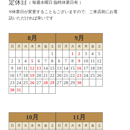
定休日
（ 毎週水曜日 臨時休業日有 ）
※休業日が変更することもございますので、ご来店前にお電
話いただければ幸いです
8月
9月
日
月
火
水
木
金
土
日
月
火
水
木
金
土
1
1
2
3
4
5
2
3
4
5
6
7
8
6
7
8
9
10
11
12
9
10
11
12
13
14
15
13
14
15
16
17
18
19
16
17
18
19
20
21
22
20
21
22
23
24
25
26
23
24
25
26
27
28
29
27
28
29
30
30
31
10月
11月
日
月
火
水
木
金
土
日
月
火
水
木
金
土