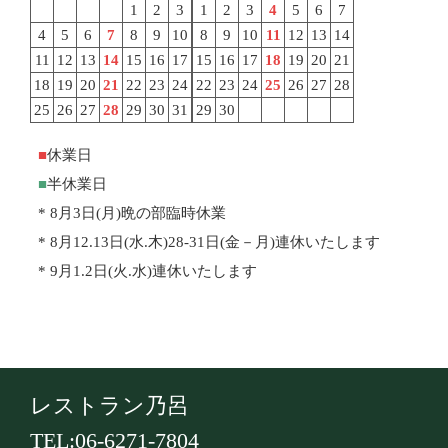
1
2
3
1
2
3
4
5
6
7
4
5
6
7
8
9
10
8
9
10
11
12
13
14
11
12
13
14
15
16
17
15
16
17
18
19
20
21
18
19
20
21
22
23
24
22
23
24
25
26
27
28
25
26
27
28
29
30
31
29
30
休業日
半休業日
* 8月3日(月)晩の部臨時休業
* 8月12.13日(水.木)28-31日(金－月)連休いたします
* 9月1.2日(火.水)連休いたします
レストラン乃呂
TEL:06-6271-7804