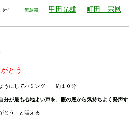
甲田光雄
町田 宗鳳
ﾎｰﾑ
無意識
い
りがとう
ようにしてハミング 約１０分
自分が最も心地よい声を、腹の底から気持ちよく発声す
とう」と唱える