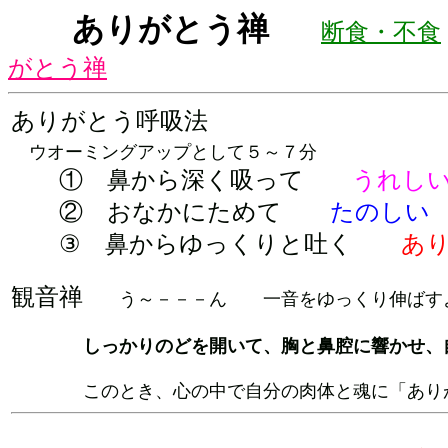
ありがとう禅
断食・不食
がとう禅
ありがとう呼吸法
ウオーミングアップとして５～７分
① 鼻から深く吸って
うれし
② おなかにためて
たのしい
③ 鼻からゆっくりと吐く
あ
観音禅
う～－－－ん 一音をゆっくり伸ばす
しっかりのどを開いて、胸と鼻腔に響かせ、
このとき、心の中で自分の肉体と魂に「ありが