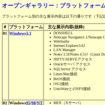
オープンギャラリー：プラットフォー
プラットフォーム別の主な展示内容は以下の通りです（下記以
＃
プラットフォーム
主な展示内容(抜粋)
01
Windows3.1
DOSSHELL
Netscape Navigator1.1/Netscape 
WebSurfer
Internet Explorer3.02
LAN Manager
Notes 3.3J/Notes 4.51J（Lin
NIFTY-SERVEアクセス
Oracleサーバ アクセス
SQLServer アクセス
Linux/Mac接続
BeOS接続
OS/2接続
UnixWareとのNFS接続
02
Windows
95
/
98
/
NT
MI/X（Xサーバ）