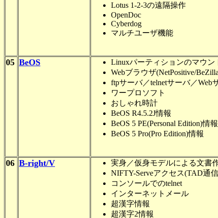
Lotus 1-2-3の遠隔操作
OpenDoc
Cyberdog
マルチユーザ機能
05
BeOS
Linuxパーティションのマウン
Webブラウザ(NetPositive/BeZilla
ftpサーバ／telnetサーバ／We
ワープロソフト
おしゃれ時計
BeOS R4.5.2J情報
BeOS 5 PE(Personal Edition)情報
BeOS 5 Pro(Pro Edition)情報
06
B-right/V
実身／仮身モデルによる文書
NIFTY-Serveアクセス(TAD通信
コンソールでのtelnet
インターネットメール
超漢字情報
超漢字2情報