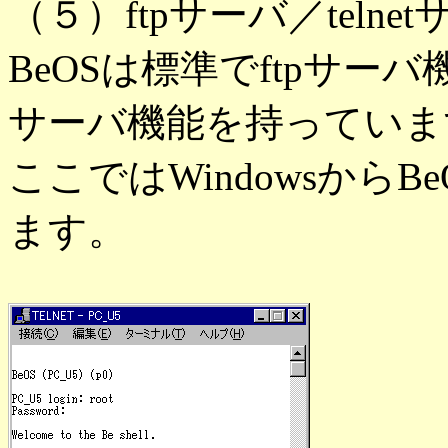
（５）ftpサーバ／telne
BeOSは標準でftpサーバ機
サーバ機能を持っていま
ここではWindowsから
ます。