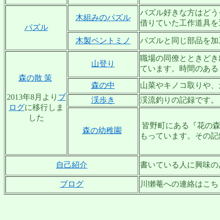
バズル好きな方はどう
木組みのパズル
借りていた工作道具を
パズル
木製ペントミノ
パズルと同じ部品を加
職場の同僚とときどき
山登り
ています。時間のある
森の散 策
森の中
山菜やキノコ取りや、
2013年8月より
ブ
渓歩き
渓流釣りの記録です。
ログ
に移行しま
した
皆野町にある『花の森
森の幼稚園
もっています。その記
自己紹介
書いている人に興味の
ブログ
川獺菴への連絡はこち