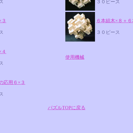
ス
３０ピース
×３
６本組木×８＋６
ース
３０ピース
×４
使用機械
ス
の応用６×３
ス
パズルTOPに戻る