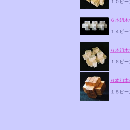
１０ピー
６本組木
１４ピ
６本組木
１６ピー
６本組木
１８ピー