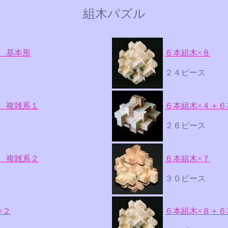
組木パズル
 基本形
６本組木×８
２４ピース
 複雑系
１
６本組木×４＋６
２６ピース
 複雑系２
６本組木×７
３０ピース
×２
６本組木×８＋６