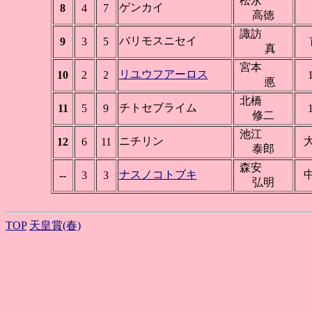
松永
ゲンカイ
8
4
7
高徳
諏訪
バリモスニセイ
9
3
5
真
宮本
リユウフアーロス
10
2
2
悳
北橋
チトセブライム
11
5
9
修二
池江
ニチリン
12
6
11
泰郎
森安
ナスノコトブキ
--
3
3
弘明
TOP
天皇賞(春)