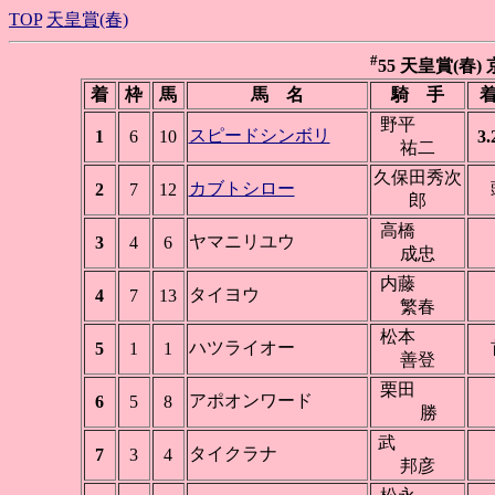
TOP
天皇賞(春)
#
55 天皇賞(春) 京
着
枠
馬
馬 名
騎 手
着
野平
スピードシンボリ
1
6
10
3.
祐二
久保田秀次
カブトシロー
2
7
12
郎
高橋
ヤマニリユウ
3
4
6
成忠
内藤
タイヨウ
4
7
13
繁春
松本
ハツライオー
5
1
1
善登
栗田
アポオンワード
6
5
8
勝
武
タイクラナ
7
3
4
邦彦