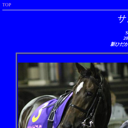
TOP
サ
S
2
新ひだ