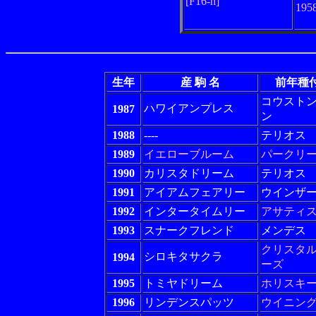
[F16-h]
19
生年
産 駒 名
前年種
コウスト
ハワイアンプレス
1987
ン
1988
----
テリオス
1989
イエローブルーム
パークリ
1990
カリスタドリーム
テリオス
1991
アイアムフェアリー
ウインザ
1992
インタータイムリー
アサティ
1993
スナークフレンド
メンデス
クリスタ
シロキタサクラ
1994
ーズ
1995
トミヤドリーム
ホリスキ
1996
リンデンスパッツ
ウイニン