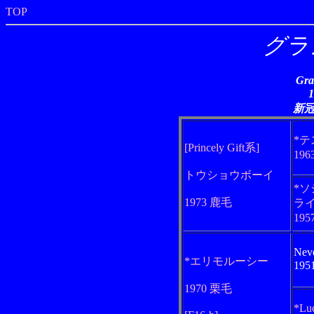
TOP
グラ
Gra
新
*
[Princely Gift系]
19
トウショウボーイ
*
1973 鹿毛
ラ
19
Neve
*エリモルーシー
19
1970 栗毛
*Luc