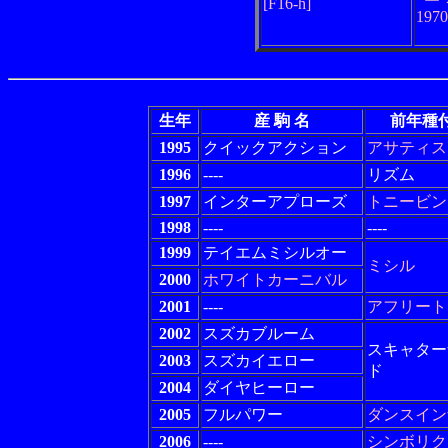
[F16-h]
197
生年
産 駒 名
前年種
1995
クイックアクション
アサティス
1996
----
リズム
1997
インターアプローズ
トニービン
1998
----
----
1999
テイエムミシルオー
ミシル
2000
ホワイトカーニバル
2001
----
アフリート
2002
スズカブルーム
スキャター
2003
スズカイエロー
ド
2004
ダイヤヒーロー
2005
フルパワー
ダンスイン
2006
----
シンボリク