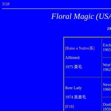
TOP
Floral Magi
1
Excl
[Raise a Native系]
196
Affirmed
Won'
1975 栗毛
196
Neve
Rere Lady
196
1974 黒鹿毛
Doub
[F18]
195