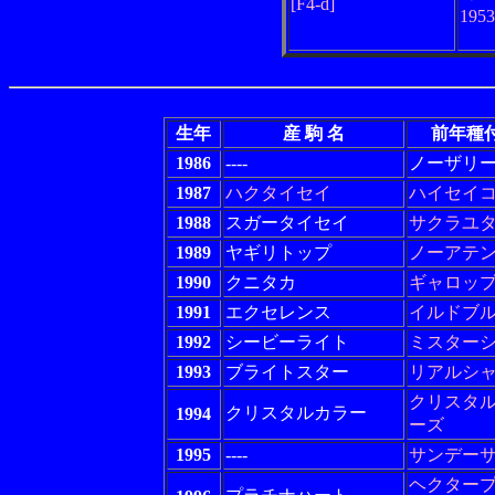
[F4-d]
195
生年
産 駒 名
前年種
1986
----
ノーザリ
1987
ハクタイセイ
ハイセイ
1988
スガータイセイ
サクラユ
1989
ヤギリトップ
ノーアテ
1990
クニタカ
ギャロッ
1991
エクセレンス
イルドブ
1992
シービーライト
ミスター
1993
ブライトスター
リアルシ
クリスタ
クリスタルカラー
1994
ーズ
1995
----
サンデー
ヘクター