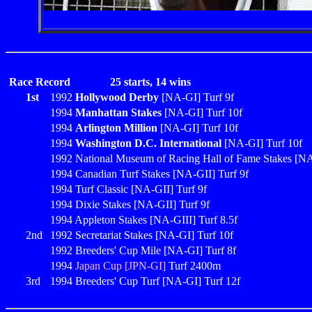
Race Record
25 starts, 14 wins
1st
1992
Hollywood Derby
[NA-GI] Turf 9f
1994
Manhattan Stakes
[NA-GI] Turf 10f
1994
Arlington Million
[NA-GI] Turf 10f
1994
Washington D.C. International
[NA-GI] Turf 10f
1992 National Museum of Racing Hall of Fame Stakes [NA
1994 Canadian Turf Stakes [NA-GII] Turf 9f
1994 Turf Classic [NA-GII] Turf 9f
1994 Dixie Stakes [NA-GII] Turf 9f
1994 Appleton Stakes [NA-GIII] Turf 8.5f
2nd
1992 Secretariat Stakes [NA-GI] Turf 10f
1992 Breeders' Cup Mile [NA-GI] Turf 8f
1994
Japan Cup [JPN-GI]
Turf 2400m
3rd
1994 Breeders' Cup Turf [NA-GI] Turf 12f