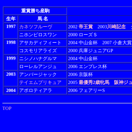
重賞勝ち産駒
生年
馬 名
1997
カネツフルーヴ
2002
帝王賞
2003
川崎記念
ダ
ニホンピロスワン
2000 ローズＳ
1998
アサカディフィート
2004 中山金杯 2007 小倉大
コスモリアライズ
2000 兵庫ジュニアGP
1999
ニシノハナグルマ
2004 中山金杯
ローレルアンジュ
2006 エンプレス杯
2003
アンバージャック
2006 京阪杯
テイエムプリキュア
2005
最優秀2歳牝馬
阪神ジ
2004
アポロティアラ
2006 フェアリーS
TOP