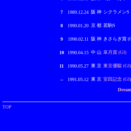
阪 神
シクラメンS
7
1989.12.24
京 都
若駒S
8
1990.01.20
阪 神
きさらぎ賞 (GI
9
1990.02.11
中 山
皐月賞 (GI)
10
1990.04.15
東 京
東京優駿 (GI)
11
1990.05.27
東 京
安田記念 (GI)
--
1991.05.12
Dream
TOP