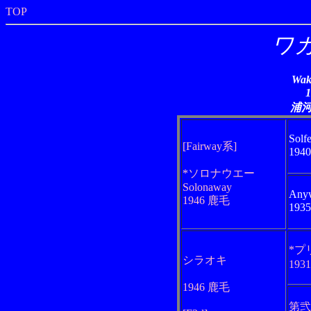
TOP
ワ
Wak
浦
Solf
[Fairway系]
194
*ソロナウエー
Solonaway
Any
1946 鹿毛
193
*プ
シラオキ
193
1946 鹿毛
第弐