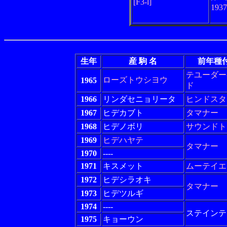
[F3-l]
193
生年
産 駒 名
前年種
テユーダー
ローズトウシヨウ
1965
ド
1966
リンダセニョリータ
ヒンドスタ
1967
ヒデカブト
タマナー
1968
ヒデノボリ
サウンドト
1969
ヒデハヤテ
タマナー
1970
----
1971
キスメット
ムーテイエ
1972
ヒデシラオキ
タマナー
1973
ヒデツルギ
1974
----
ステインテ
1975
キョーウン